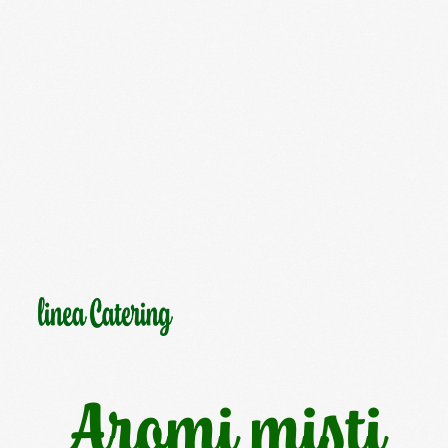
Aromi misti
Salvia, rosmarino, alloro in proporzione
variabile.
Confezione salvafreschezza e riciclabile