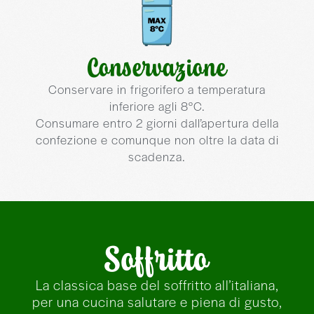
Conservazione
Conservare in frigorifero a temperatura
inferiore agli 8°C.
Consumare entro 2 giorni dall’apertura della
confezione e comunque non oltre la data di
scadenza.
Soffritto
La classica base del soffritto all’italiana,
per una cucina salutare e piena di gusto,