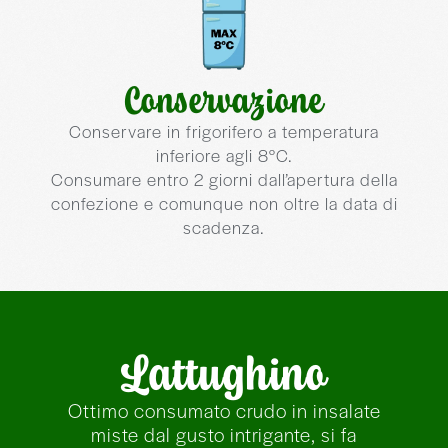
Conservazione
Conservare in frigorifero a temperatura
inferiore agli 8°C.
Consumare entro 2 giorni dall’apertura della
confezione e comunque non oltre la data di
scadenza.
Lattughino
Ottimo consumato crudo in insalate
miste dal gusto intrigante, si fa