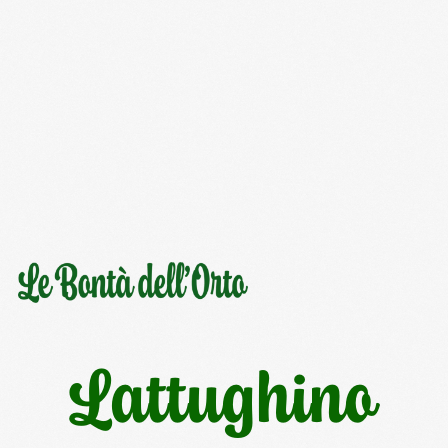
Lattughino
Foglie giovani e tenere di lattughino, dal
profumo intenso.
Confezione salvafreschezza e riciclabile